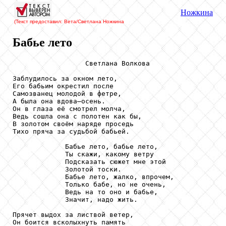
Ножкина
(Текст предоставил: Вета/Светлана Ножкина
Бабье лето
                  Светлана Волкова

Заблудилось за окном лето,

Его бабьим окрестил после

Самозванец молодой в фетре,

А была она вдова–осень.

Он в глаза её смотрел молча,

Ведь сошла она с полотен как бы,

В золотом своём наряде проседь

Тихо пряча за судьбой бабьей.

             Бабье лето, бабье лето,

             Ты скажи, какому ветру

             Подсказать сюжет мне этой

             Золотой тоски.

             Бабье лето, жалко, впрочем,

             Только бабе, но не очень,

             Ведь на то оно и бабье,

             Значит, надо жить.

Прячет выдох за листвой ветер,

Он боится всколыхнуть память
