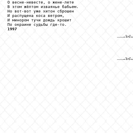
О весне-невесте, о жене-лете

В этом жёлтом изваянье бабьем.

Но вот-вот уже хитон сброшен

И распущена коса ветром,

И минором тучи дождь крошит

1997