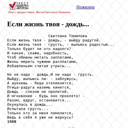
Ножкина
(Текст предоставил: Вета/Светлана Ножкина
Если жизнь твоя - дождь...
                  Светлана Томилова

Если жизнь твоя - дождь, - выйду радугой.

Если жизнь твоя - грусть, - выльюсь радостью...

Только будет ли это надолго?

И какая, скажи, надобность,

Чтоб обманы метать заплатами,

Жизнь мерить чужими расплатами,

Избавленьем считая утраты...

Но не надо - дождь.И не надо - грусть.

Выйду, выльюсь ли- - заблужусь,

А аукнешь - беда откликнется,

Птица-радуга наземь кинется,

Дождь - слезою не пролитой,

И мгновение - будь оно проклято! -

Разом, вдруг, остановится...

Окунулась в дождь...

Испытала грусть...

Только кто за меня помолится,

1980