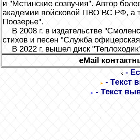
и "Мстинские созвучия". Автор боле
академии войсковой ПВО ВС РФ, а 
Поозерье".
В 2008 г. в издательстве "Смоле
стихов и песен "Служба офицерская
В 2022 г. вышел диск "Теплоходик
еMail контакт
- Е
- Текст 
- Текст вы