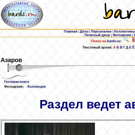
Главная
|
Даты
|
Персоналии
|
Коллективы
Печатный двор
|
Фотоархив
|
Поиск на
bards.ru:
Текстовый архив:
А
Б
В
Г
Д
Е
Ё
Азаров
Гостевая книга
Фотоархив:
Коллекция
Раздел ведет а