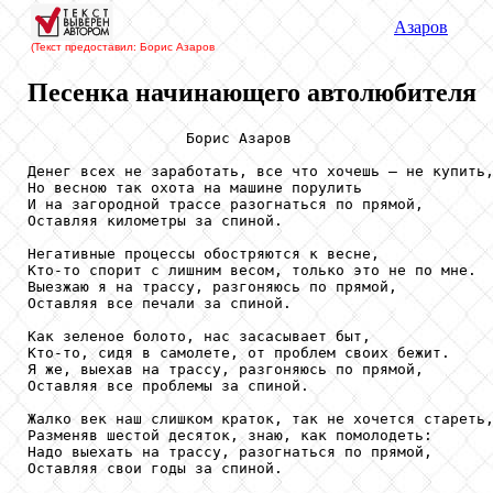
Азаров
(Текст предоставил: Борис Азаров
Песенка начинающего автолюбителя
                  Борис Азаров

Денег всех не заработать, все что хочешь – не купить,
Но весною так охота на машине порулить

И на загородной трассе разогнаться по прямой,

Оставляя километры за спиной.

Негативные процессы обостряются к весне,

Кто-то спорит с лишним весом, только это не по мне.

Выезжаю я на трассу, разгоняюсь по прямой,

Оставляя все печали за спиной.

Как зеленое болото, нас засасывает быт,

Кто-то, сидя в самолете, от проблем своих бежит.

Я же, выехав на трассу, разгоняюсь по прямой,

Оставляя все проблемы за спиной.

Жалко век наш слишком краток, так не хочется стареть,
Разменяв шестой десяток, знаю, как помолодеть:

Надо выехать на трассу, разогнаться по прямой,

Оставляя свои годы за спиной.
