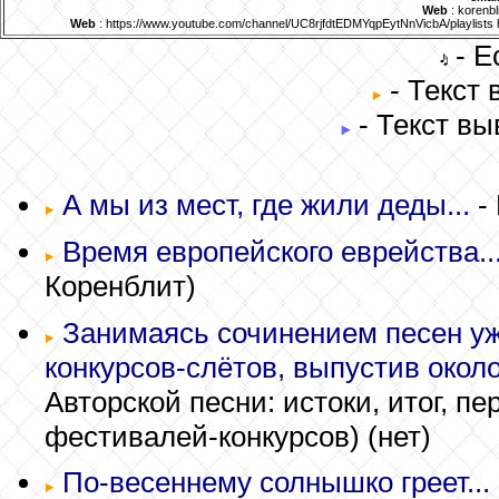
Web
: korenbl
Web
: https://www.youtube.com/channel/UC8rjfdtEDMYqpEytNnVicbA/playlist
- Е
- Текст
- Текст вы
А мы из мест, где жили деды...
-
Время европейского еврейства..
Коренблит)
Занимаясь сочинением песен уж
конкурсов-слётов, выпустив около
Авторской песни: истоки, итог, 
фестивалей-конкурсов)
(нет)
По-весеннему солнышко греет...