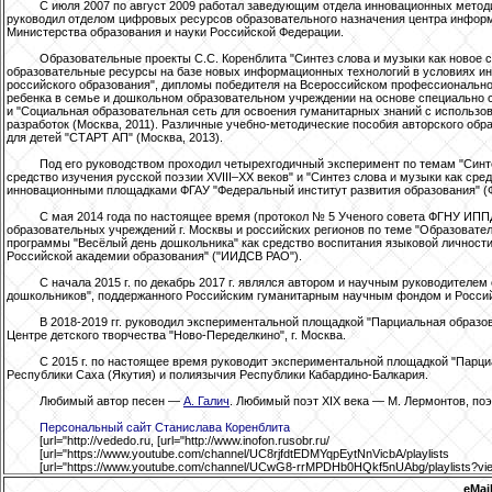
С июля 2007 по август 2009 работал заведующим отдела инновационных методик 
руководил отделом цифровых ресурсов образовательного назначения центра инфор
Министерства образования и науки Российской Федерации.
Образовательные проекты С.С. Коренблита "Синтез слова и музыки как новое 
образовательные ресурсы на базе новых информационных технологий в условиях инт
российского образования", дипломы победителя на Всероссийском профессиональном 
ребенка в семье и дошкольном образовательном учреждении на основе специально 
и "Социальная образовательная сеть для освоения гуманитарных знаний с использ
разработок (Москва, 2011). Различные учебно-методические пособия авторского об
для детей "СТАРТ АП" (Москва, 2013).
Под его руководством проходил четырехгодичный эксперимент по темам "Синте
средство изучения русской поэзии XVIII–XX веков" и "Синтез слова и музыки как ср
инновационными площадками ФГАУ "Федеральный институт развития образования" (
С мая 2014 года по настоящее время (протокол № 5 Ученого совета ФГНУ ИПП
образовательных учреждений г. Москвы и российских регионов по теме "Образовате
программы "Весёлый день дошкольника" как средство воспитания языковой личности
Российской академии образования" ("ИИДСВ РАО").
С начала 2015 г. по декабрь 2017 г. являлся автором и научным руководителе
дошкольников", поддержанного Российским гуманитарным научным фондом и Росси
В 2018-2019 гг. руководил экспериментальной площадкой "Парциальная образо
Центре детского творчества "Ново-Переделкино", г. Москва.
С 2015 г. по настоящее время руководит экспериментальной площадкой "Парц
Республики Саха (Якутия) и полиязычия Республики Кабардино-Балкария.
Любимый автор песен —
А. Галич
. Любимый поэт XIX века — М. Лермонтов, поэт
Персональный сайт Станислава Коренблита
[url="http://vededo.ru, [url="http://www.inofon.rusobr.ru/
[url="https://www.youtube.com/channel/UC8rjfdtEDMYqpEytNnVicbA/playlists
[url="https://www.youtube.com/channel/UCwG8-rrMPDHb0HQkf5nUAbg/playlists?vi
eMai