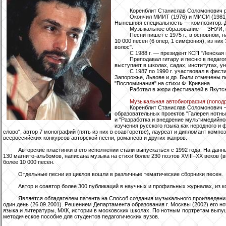
Коренблит Станислав Соломонович ро
Окончил МИИТ (1976) и МИСИ (1981)
Нынешняя специальность — композитор. Д
Музыкальное образование — ЗНУИ, кл
Песни пишет с 1975 г., в основном, 
10 000 песен (6 опер, 1 симфония), из них
волос".
С 1988 г. — президент КСП "Ленская 
Преподавал гитару и песню в педаго
выступает в школах, садах, институтах, у
С 1987 по 1990 г. участвовал в фест
Запорожье, Львове и др. Были отмечены пе
"Воспоминания" на стихи Ф. Кривина.
Работал в жюри фестивалей в Якутск
Музыкальная автобиография (поподр
Коренблит Станислав Соломонович – 
образовательных проектов "Галерея нотны
и "Разработка и внедрение мультимедийно
изучения русского языка как неродного и
слово", автор 7 монографий (пять из них в соавторстве), лауреат и дипломант компо
всероссийских конкурсов авторской песни, романсов и других жанров.
Авторские пластинки в его исполнении стали выпускаться с 1992 года. На дан
130 магнито-альбомов, написана музыка на стихи более 230 поэтов XVIII–XX веков (в
более 10 000 песен.
Отдельные песни из циклов вошли в различные тематические сборники песен.
Автор и соавтор более 300 публикаций в научных и профильных журналах, из 
Является обладателем патента на Способ создания музыкального произведения 
один день (26.09.2001). Решением Департамента образования г. Москвы (2002) его 
языка и литературы, МХК, истории в московских школах. По нотным портретам выпу
методическое пособие для студентов педагогических вузов.