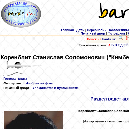
Главная
|
Даты
|
Персоналии
|
Коллективы
Печатный двор
|
Фотоархив
|
Поиск на
bards.ru:
Текстовый архив:
А
Б
В
Г
Д
Е
Ё
Коренблит
Станислав Соломонович ("Кимбе
Гостевая книга
Фотоархив:
Изображ.на фото.
Печатный двор:
Упоминается в публикациях
Раздел ведет ав
Коренблит
Станислав Соломонов
[Автор музыки (композитор),