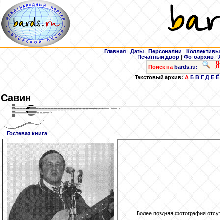
Главная
|
Даты
|
Персоналии
|
Коллективы
Печатный двор
|
Фотоархив
|
Поиск на
bards.ru:
Текстовый архив:
А
Б
В
Г
Д
Е
Ё
Савин
Гостевая книга
Более поздняя фотография отсу