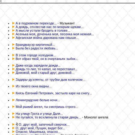
А в подземном переходе...
- Музыкант
А дождь, отхлестав нас по мокрым щекам...
А мысли устали бродить в голове...
Асенька моя, доченька моя, песенка моя нежная...
Афганская война дарована нам свыше...
Брандмауэр кирпичный...
Была без радости любовь...
В этом городе холодном...
Вот образ твой, он в очертаньях зыбок...
Даже когда зарядили дожди...
Дождь то лил, то капал, не переставал...
Домовой, мой старый друг, домовой...
Задиры-дуэлянты, от трубки дым колечком...
Из твоего окна видны...
Князь Евгений Петрович, застыло каре на снегу...
Ленинградские белые ночи...
Мой рыжий ангел, ты смотришь строго...
На улице Грота и улице Даля...
Не пугайся, то всхлипнула старая дверь...
- Монолог ангела
О, друг мой, запечный сверчок...
О, друг мой, Пущин, видит Бог...
Опасно, Машенька, опасно...