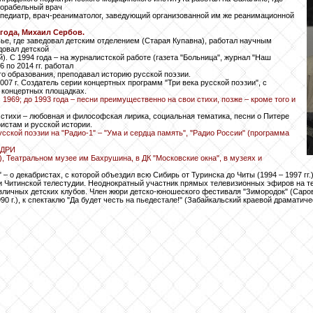
корабельный врач
 педиатр, врач-реаниматолог, заведующий организованной им же реанимационной
года, Михаил Сербов.
ье, где заведовал детским отделением (Старая Купавна), работал научным
довал детской
). С 1994 года – на журналистской работе (газета "Больница", журнал "Наш
 по 2014 гг. работал
го образования, преподавал историю русской поэзии.
07 г. Создатель серии концертных программ "Три века русской поэзии", с
 концертных площадках.
с 1969; до 1993 года – песни преимущественно на свои стихи, позже – кроме того и
 стихи – любовная и философская лирика, социальная тематика, песни о Питере
ристам и русской истории.
усской поэзии на "Радио-1" – "Ума и сердца память", "Радио России" (программа
ЦДРИ
), Театральном музее им Бахрушина, в ДК "Московские окна", в музеях и
– о декабристах, с которой объездил всю Сибирь от Туринска до Читы (1994 – 1997 гг.)
 и Читинской телестудии. Неоднократный участник прямых телевизионных эфиров на т
различных детских клубов. Член жюри детско-юношеского фестиваля "Зимородок" (Саров
0 г.), к спектаклю "Да будет честь на пьедестале!" (Забайкальский краевой драматическ