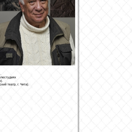
.
елестудиях
).
ий театр, г. Чита).