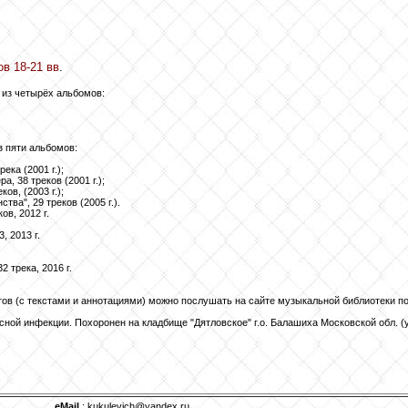
ов 18-21 вв
.
т из четырёх альбомов:
из пяти альбомов:
ека (2001 г.);
а, 38 треков (2001 г.);
ов, (2003 г.);
ва", 29 треков (2005 г.).
ов, 2012 г.
, 2013 г.
 трека, 2016 г.
 (с текстами и аннотациями) можно послушать на сайте музыкальной библиотеки по ссыл
ной инфекции. Похоронен на кладбище "Дятловское" г.о. Балашиха Московской обл. (уч
eMail
: kukulevich@yandex.ru