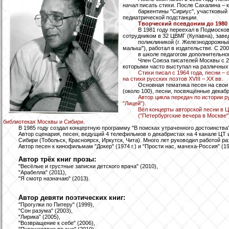
начал писать стихи. После Сахалина – 
баркентины "Сириус", участковый
педиатрической подстанции.
Творческий псевдоним до 1980 
В 1981 году переехал в Подмосков
сотрудником в 32 ЦВМГ (Купавна), заве
поликлиникой (г. Железнодорожный
малыш"), работал в издательстве. С 2006
в школе педагогом дополнительно
Член Союза писателей Москвы с 20
которыми часто выступал на различных
Стихи писал с 1964 года, песни – 
на стихи русских поэтов XVIII – XX вв.
Основная тематика песен на свои
(около 100), песни, посвящённые декаб
Автор цикла передач по истории р
"Лицей").
Вёл концерты авторской песни в 
("Петербургские вечера в Москве"
библиотеках Москвы и Сибири.
В 1985 году создал концертную программу "В поисках утраченного достоинства" 
Автор сценария, песен, ведущий 4 телефильмов о декабристах на 4 канале ЦТ
Сибири (Тобольск, Красноярск, Иркутск, Чита). Много лет руководил работой 
Автор песен к кинофильмам "Докер" (1974 г.) и "Прости нас, мачеха-Россия" (199
Автор трёх книг прозы:
"Весёлые и грустные записки детского врача" (2010),
"Арабелла" (2011),
"Я смотр назначаю" (2013).
Автор девяти поэтических книг:
"Прогулки по Питеру" (1999),
"Сон разума" (2003),
"Лирика" (2005),
"Возвращение к себе" (2006),
"Путешествие во сне" (2010),