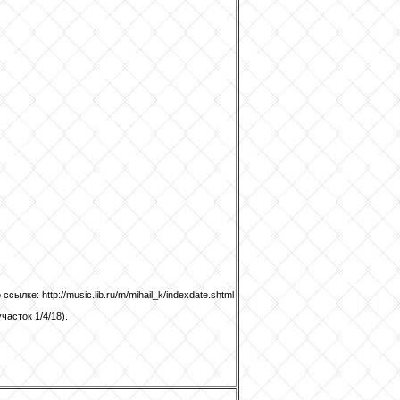
ке: http://music.lib.ru/m/mihail_k/indexdate.shtml
асток 1/4/18).