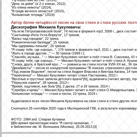
"День за днём" (в 2-х книгах, 2012),
"Из плена немоты" (2014),
"В граде вечного ненастья" (2015),
"Колымская тетрадь" (2019)
Автор более четырёхсот песен на свои стихи и стихи русских поэт
Дискография Михаила Кукулевича:
"На игле Петропавловской боли", 74 песни в формате mp3, 2008 г., диск состои
"Сыктывкар-Инта-Ухта-Воркута", 17 треков;
"Вальс над городом", 22 трека;
"Романтическая баллада", 15 треков;
"Мы одержимы пеньем", 20 треков.
"Я скажу тебе, где хорошо...", 176 треков в формате mp3, 2011 г., диск состоит 
"Жить в городе другом..." — 30 треков (1999 г.);
"Спасибо, музыка..." — Михаил Кукулевич читает и поёт стихи В. Соколова, 43 тр
"Я скажу тебе, где хорошо..." — Михаил Кукулевич читает и поёт стихи А. Кушнер
"Снова, други, в братский круг..." — романсы на стихи поэтов ХVIII-ХХ вв., 36 трек
"Декабристы" – песни из концертной программы "В поисках утраченного достоинст
"Под знаком Водолея", песни на стихи Андрея Власова и Виктора Кагана, 14 трек
"Перекличка" — Михаил Кукулевич читает стихи Пастернака, 2012 г.
"Весёлые и грустные записки детского врача"[/b], аудиокнига (читает автор), mp3
"Переулок памяти", 28 треков, 2013 г.
"Время, ощутимое, как боль"[/b], 2 диска: 27 и 18 треков, 2014 г.
"Серебро и кровь" — Михаил Кукулевич читает и поёт стихи О.Мандельштама, 32
"Колымская тетрадь" — стихи и песни, 23 трека, 2019 г.
Аудиозаписи всех песен Михаила Кукулевича на свои стихи и стихи других поэтов
Скончался 25 сентября 2020 года в Мытищинской ГКБ, в результате коронавирус
ФОТО: 1984 год, Старая Купавна
[i]Во время презентации книги "Я смотр назначаю..."
в библиотеке им. М. Волошина (Москва), 25.09.2013.[/i]