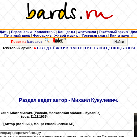
Даты
|
Персоналии
|
Коллективы
|
Концерты
|
Фестивали
|
Текстовый архив
|
Дис
Печатный двор
|
Фотоархив
|
Живой журнал
|
Гостевая книга
|
Книга памяти
Поиск на
bards.ru:
Текстовый архив:
А
Б
В
Г
Д
Е
Ё
Ж
З
И
К
Л
М
Н
О
П
Р
С
Т
У
Ф
Х
Ц
Ч
Ш
Щ
Ь
Э
Ю
Я
Раздел ведет автор - Михаил Кукулевич
.
хаил Анатольевич. [Россия, Московская область, Купавна]
(род. 11.11.1939)
[Автор (полный), Жанр: классическая АП]
нинграде, пережил блокаду.
нградского педиатрического медицинского института работал на Сахалине, где