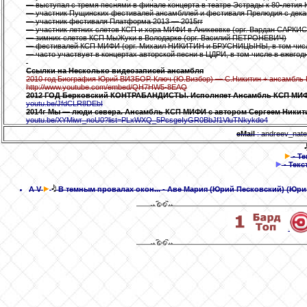
— выступал с тремя песнями в финале концерта в театре Эстрады к 80-лети
— участник Пущинских фестивалей ансамбллей и фестиваля Прелюдия с дека
— участник фестиваля Платформа 2013 — 2015гг
— участник летних слетов КСП и хора МИФИ в Аникеевке (орг. Вардан САРКИ
— зимних слетов КСП МыЖуки в Володарке (орг. Василий ПЕТРОНЕВИЧ)
— фестивалей КСП МИФИ (орг. Михаил НИКИТИН и БРУСНИЦЫНЫ, в том числ
— часто участвует в концертах авторской песни в ЦДРИ, в том числе в еж
Ссылки на Несколько видеозаписей ансамбля
2010 год Биография Юрий ВИЗБОР. Ключ (Ю.Визбор) — С.Никитин + ансамбл
http://www.youtube.com/embed/QH7HW5-8EAQ
2012 ГОД Берковский КОНТРАБАНДИСТЫ. Исполняет Ансамбль КСП МИФИ
youtu.be/JfdCLR8DEbI
2014г Мы — люди севера. Ансамбль КСП МИФИ с автором Сергеем Ники
youtu.be/XYMiwr_noU0?list=PLxWXQ_5PcsgeIyGR0BbJf1VluTNkykdo4
eMail
: andreev_nat
- Т
- Текс
A
V
В темным провалах окон...
- Аве Мария (Юрий Песковский)
(Юри