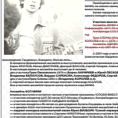
Приобщение к авт
МИФИ, на зимних канику
много голосов.
Затем городские 
самого поющего костра
Участник многих
Ансамбль МИФИ п
Алферова[/b] -1977-78 г
Агитбригада ССО
год
Трио СЛОНЫ (Иго
КОРОЛЕВ и я) — 1978 —
Ансамбль ЗДРАВСТ
Лазаревы и я)-1987-89 
С 2007 году участ
(классическая бардовск
произведения: Гаудеамус, Бородино, Многая лета...
В процессе формирования ансамбля в выступлениях ансамбля принимали учас
Борис КРУГЛОВ, Михал ДМИТРИЕВ, Дмитрий ВЛАСОВ, Сергей Лазарев, Алексан
В настоящее время в ансамбле выступает до 9 человек:
два участника
Трио Песковского
1970-х (
Борис АНУФРИЕВ и Юрий ПЕСКО
Владимир БЕЛОУСОВ, Вардан САРКИСЯН, Александр ФЕДОРОВ, Сергей
два участника
Трио Слоны
1980-х (
Владимир КОРОЛЕВ и я
).
С партией вторых басов нам иногда помогает Александр НАЗАРОВ.
Все участники ансамбля прошли школу мужского хора МИФИ.
Ансамбль КСП МИФИ
впервые выступил и остается частым участником программы "СПОЕМ ВМЕСТЕ" ЦА
— участник концертов ЦАП 50-летие КСП Москвы (Гаудеамус, Контрабандисты
— участник вечеров ПАМЯТИ УШЕДШИХ БАРДОВ
— участник концерта к 85-летию со дня рождения Булата Окуджавы в зале Ча
— с декабря 2010г постоянный участник Пущинских фестивалей ансамблей 
—
лауреат конкурса исполнителей песен Юрия ВИЗБОРА "Синий перекре
— много раз выступал вместе с Сергеем НИКИТИНым, принимал участие в Ни
— участник нескольких программ ЦАП цикла "Биография" Ю.Визбор, Ю.Ким, В.