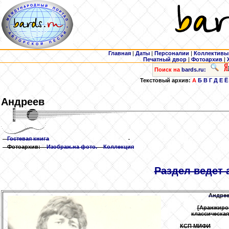
Главная
|
Даты
|
Персоналии
|
Коллективы
Печатный двор
|
Фотоархив
|
Поиск на
bards.ru:
Текстовый архив:
А
Б
В
Г
Д
Е
Ё
Андреев
Гостевая книга
Фотоархив:
Изображ.на фото.
Коллекция
Раздел ведет 
Андре
[Аранжиров
классическая
КСП МИФИ