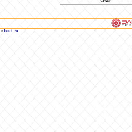
Студия:
bards.ru
©