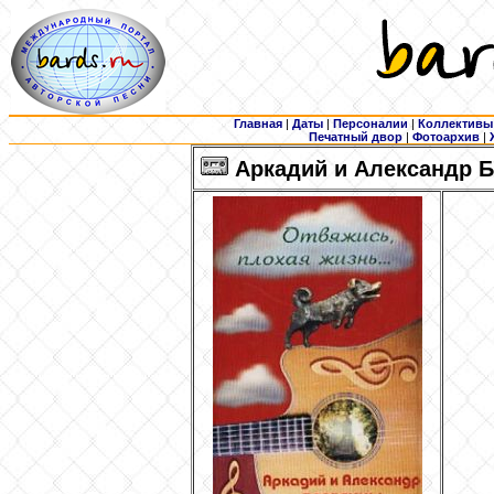
Главная
|
Даты
|
Персоналии
|
Коллективы
Печатный двор
|
Фотоархив
|
Аркадий и Александр Б