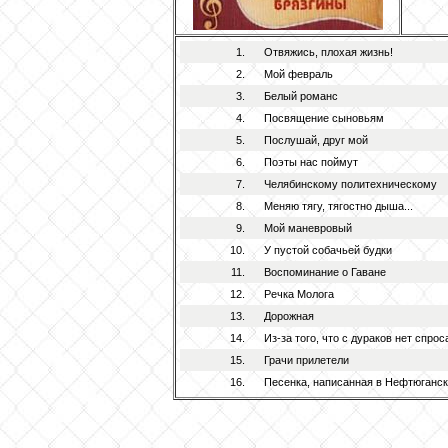
1.
Отвяжись, плохая жизнь!
2.
Мой февраль
3.
Белый романс
4.
Посвящение сыновьям
5.
Послушай, друг мой
6.
Поэты нас поймут
7.
Челябинскому политехническому
8.
Меняю тягу, тягостно дыша...
9.
Мой маневровый
10.
У пустой собачьей будки
11.
Воспоминание о Гаване
12.
Речка Молога
13.
Дорожная
14.
Из-за того, что с дураков нет спроса
15.
Грачи прилетели
16.
Песенка, написанная в Нефтюганс