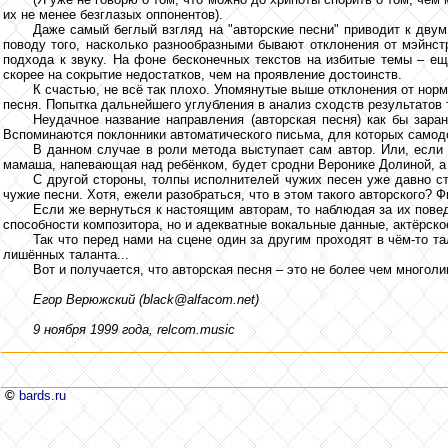
их не менее безглазых оппонентов).
Даже самый беглый взгляд на "авторские песни" приводит к дву
поводу того, насколько разнообразными бывают отклонения от мэйнс
подхода к звуку. На фоне бесконечных текстов на избитые темы – ещ
скорее на сокрытие недостатков, чем на проявление достоинств.
К счастью, не всё так плохо. Упомянутые выше отклонения от норм
песня. Попытка дальнейшего углубления в анализ сходств результатов т
Неудачное название направления (авторская песня) как бы зара
Вспоминаются поклонники автоматического письма, для которых самодо
В данном случае в роли метода выступает сам автор. Или, если 
мамаша, напевающая над ребёнком, будет сродни Веронике Долиной, а
С другой стороны, толпы исполнителей чужих песен уже давно ст
чужие песни. Хотя, ежели разобраться, что в этом такого авторского? Фи
Если же вернуться к настоящим авторам, то наблюдая за их пове
способности композитора, но и адекватные вокальные данные, актёрское
Так что перед нами на сцене один за другим проходят в чём-то т
лишённых таланта...
Вот и получается, что авторская песня – это не более чем много
Егор Верюжский (black@alfacom.net)
9 ноября 1999 года, relcom.music
©
bards.ru