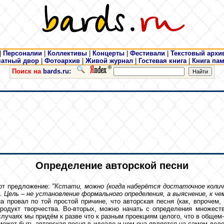
|
Персоналии
|
Коллективы
|
Концерты
|
Фестивали
|
Текстовый архи
чатный двор
|
Фотоархив
|
Живой журнал
|
Гостевая книга
|
Книга па
Поиск на
bards.ru:
Определение авторской песни
вот предложение:
"Кстати, можно (когда наберётся достаточное колич
Цель – не установление формального определения, а выяснение, к чему
 провал по той простой причине, что авторская песня (как, впрочем,
продукт творчества. Во-вторых, можно начать с определения множеств
лучаях мы придём к разве что к разным проекциям целого, что в общем-т
 может быть авторская песня в идеале и чем она является на самом дел