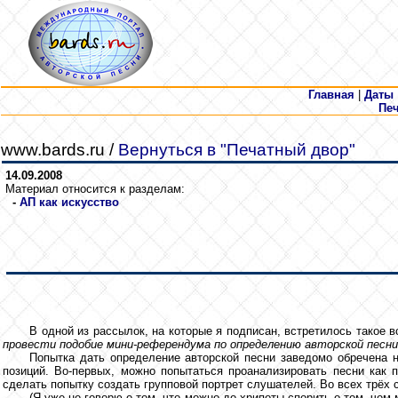
Главная
|
Даты
Пе
www.bards.ru /
Вернуться в "Печатный двор"
14.09.2008
Материал относится к разделам:
-
АП как искусcтво
В одной из рассылок, на которые я подписан, встретилось такое 
провести подобие мини-референдума по определению авторской песни. 
Попытка дать определение авторской песни заведомо обречена на
позиций. Во-первых, можно попытаться проанализировать песни как 
сделать попытку создать групповой портрет слушателей. Во всех трёх с
(Я уже не говорю о том, что можно до хрипоты спорить о том, чем