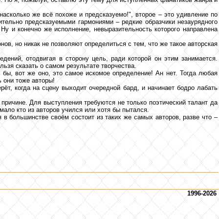
асколько же всё похоже и предсказуемо!", второе – это удивление по
ительно предсказуемыми гармониями – редкие образчики незаурядного
 Ну и конечно же исполнение, невыразительность которого направлена
ов, но никак не позволяют определиться с тем, что же такое авторская
дений, отодвигая в сторону цель, ради которой он этим занимается.
ьзя сказать о самом результате творчества.
 бы, вот же оно, это самое искомое определение! Ан нет. Тогда любая
 они тоже авторы!
рёт, когда на сцену выходит очередной бард, и начинает бодро лабать
 причине. Для выступления требуются не только поэтический талант да
мало кто из авторов учился или хотя бы пытался.
я в большинстве своём состоит из таких же самых авторов, разве что –
1996-2026