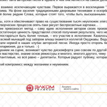
м взаимно исключающим чувствам. Первое выражается в восклицании "н
трима. На фоне засилия традиционными дворовыми техниками и оскорб
ё более редкие Слова, которые стоят того, чтобы быть высказанными.
ы, хотя и обеспечивают право на существование тысяч неуклюжих эпигон
ворческих процессов опять-таки рисует беспросветные картинки...
нее превозносит метод – саму идею исполнения автором своих произве
статочную ценность представлял способ получения результата, чего нел
постараться быть более точным, – его участие в исполнении. Казалось
 всякий мычащий под забором алкаш окажется коллегой Окуджавы. Ведь
али нормой в наших клубах авторской песни. Иногда просто оторопь бе
лармония, да и только. :-)
дением на сцене, возникает чувство дискомфорта уже совсем по другой
 мастерство, знание основ режиссуры и многого, многого другого, чему 
алантливые, но всё равно – дилетанты. Которые радуют публику, котора
ликий компромисс между желанием и неумением.