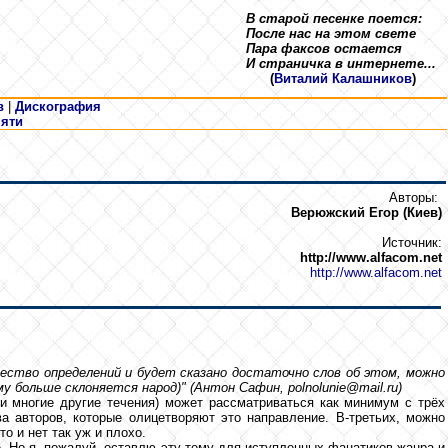
В старой песенке поется:
После нас на этом свете
Пара факсов остается
И страничка в интернете...
(
Виталий Калашников
)
в
|
Дискография
мяти
Авторы:
Верюжский Егор (Киев)
Источник:
http://www.alfacom.net
http://www.alfacom.net
ество определений и будет сказано достаточно слов об этом, можно
 больше склоняется народ)" (Антон Сафин, polnolunie@mail.ru)
 и многие другие течения) может рассматриваться как минимум с трёх
а авторов, которые олицетворяют это направление. В-третьих, можно
о и нет так уж и плохо.
е. Но я, пожалуй, оставлю эту тему для иступленных фанатиков жанра и