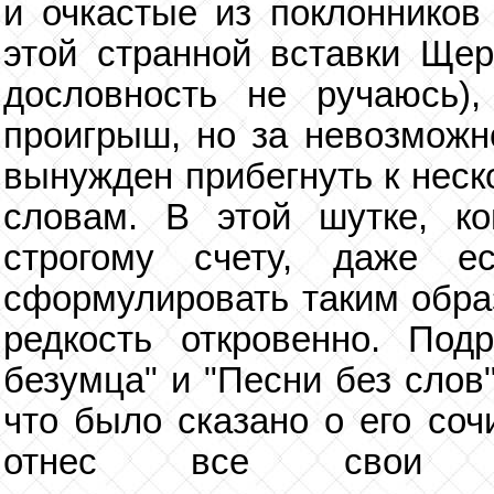
и очкастые из поклонников
этой странной вставки Щер
дословность не ручаюсь),
проигрыш, но за невозможн
вынужден прибегнуть к нес
словам. В этой шутке, ко
строгому счету, даже е
сформулировать таким образ
редкость откровенно. Под
безумца" и "Песни без слов"
что было сказано о его соч
отнес все свои ман