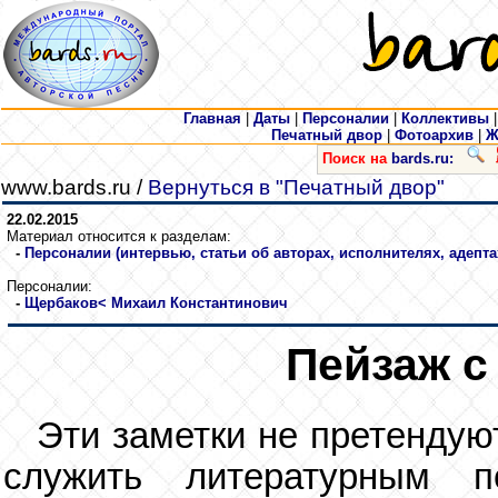
Главная
|
Даты
|
Персоналии
|
Коллективы
Печатный двор
|
Фотоархив
|
Ж
Поиск на
bards.ru:
www.bards.ru /
Вернуться в "Печатный двор"
22.02.2015
Материал относится к разделам:
-
Персоналии (интервью, статьи об авторах, исполнителях, адепта
Персоналии:
-
Щербаков
< Михаил Константинович
Пейзаж 
Эти заметки не претендуют
служить литературным п