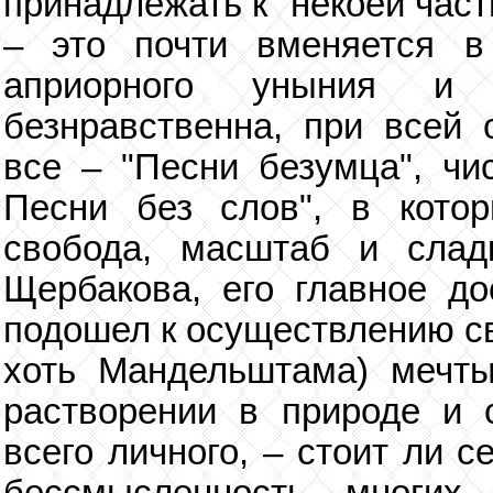
принадлежать к "некоей част
– это почти вменяется в
априорного уныния и 
безнравственна, при всей 
все – "Песни безумца", чи
Песни без слов", в кото
свобода, масштаб и слад
Щербакова, его главное до
подошел к осуществлению св
хоть Мандельштама) мечты
растворении в природе и 
всего личного, – стоит ли 