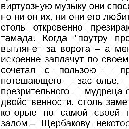
виртуозную музыку они спос
но ни он их, ни они его люб
столь откровенно презир
тамада. Когда "поутру пр
выглянет за ворота – а ме
искренне заплачут по своем
сочетал с пользою – пр
потешающего застолье
презрительного мудреца
двойственности, столь заме
которые по самой своей п
залом,– Щербакову некото