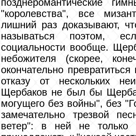
позднеромантические гим
"королевства", все мизан
лишний раз доказывают, чт
называться поэтом, ес
социальности вообще. Щерб
небожителя (скорее, коне
окончательно превратиться 
отказу от нескольких не
Щербаков не был бы Щерба
могущего без войны", без "Г
замечательно трезвой пес
ветер": в ней не только 