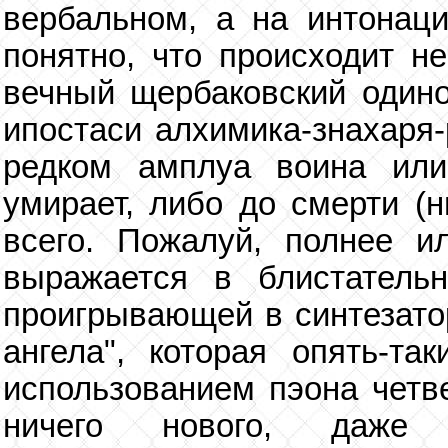
вербальном, а на интонац
понятно, что происходит не
вечный щербаковский одино
ипостаси алхимика-знахаря-
редком амплуа воина или
умирает, либо до смерти (н
всего. Пожалуй, полнее и
выражается в блистательн
проигрывающей в синтезато
ангела", которая опять-та
использованием пэона четве
ничего нового, даже 