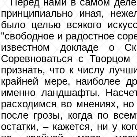
Перед нами в самом деле 
принципиально иная, неже
было целью всякого искус
"свободное и радостное сор
известном докладе о Ск
Соревноваться с Творцом 
признать, что к числу лучш
крайней мере, наиболее д
именно ландшафты. Насче
расходимся во мнениях, но 
после грозы, когда по все
остатки, – кажется, ни у к