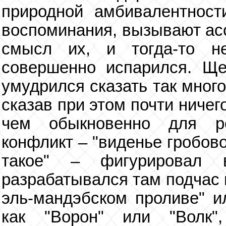
природной амбивалентност
воспоминания, вызывают асс
смысл их, и тогда-то н
совершенно испарился. Ще
умудрился сказать так много
сказав при этом почти ничег
чем обыкновенно для ро
конфликт – "виденье гробов
такое" – фигурировал 
разрабатывался там подчас 
эль-мандэбском проливе" и
как "Ворон" или "Волк"