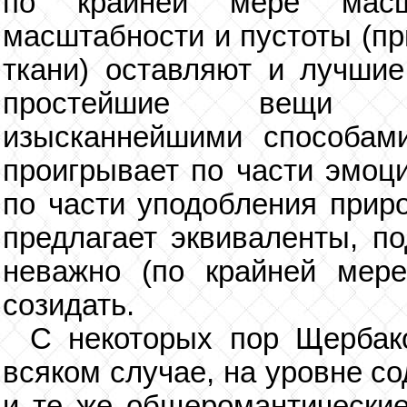
по крайней мере масш
масштабности и пустоты (пр
ткани) оставляют и лучшие
простейшие вещи в
изысканнейшими способами
проигрывает по части эмоци
по части уподобления прир
предлагает эквиваленты, п
неважно (по крайней мере
созидать.
С некоторых пор Щербако
всяком случае, на уровне с
и те же общеромантические