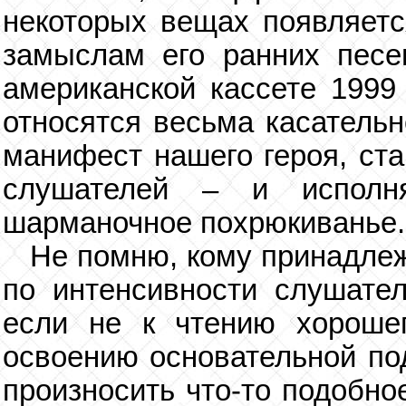
некоторых вещах появляется
замыслам его ранних песе
американской кассете 1999
относятся весьма касательн
манифест нашего героя, ст
слушателей – и исполн
шарманочное похрюкиванье.
Не помню, кому принадлеж
по интенсивности слушате
если не к чтению хорошег
освоению основательной под
произносить что-то подобно