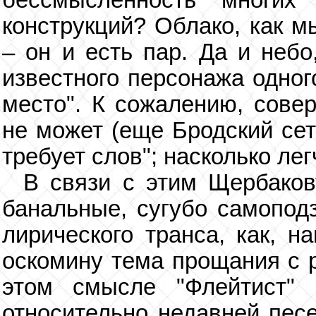
бессмысленность многих
конструкций? Облако, как м
– он и есть пар. Да и неб
известного персонажа одног
место". К сожалению, совер
не может (еще Бродский сет
требует слов"; насколько лег
В связи с этим Щербаков
банальные, сугубо самопод
лирического транса, как, н
оскомину тема прощания с р
этом смысле "Флейтист" 
относительно недавней песе