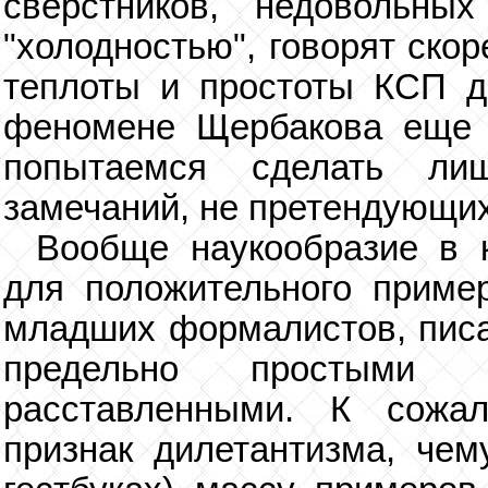
сверстников, недовольны
"холодностью", говорят скор
теплоты и простоты КСП д
феномене Щербакова еще 
попытаемся сделать лиш
замечаний, не претендующих
Вообще наукообразие в к
для положительного приме
младших формалистов, пис
предельно простыми с
расставленными. К сожа
признак дилетантизма, че