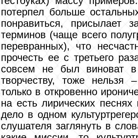
гестбуках) массу примеров
потерпел больше остальны
понравиться, присылает з
терминов (чаще всего полуг
перевранных), что несчаст
прочесть ее с третьего раз
совсем не был виноват в
творчеству, тоже нельзя 
только в откровенно ирониче
на есть лирических песнях 
дело в одном культуртрегер
слушателя заглянуть в слов
какие миссии, то культурт