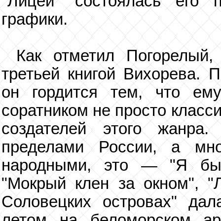
"Лицей" состоялась его 
графики.
Как отметил Погорелый,
третьей книгой Вихорева. П
он гордится тем, что ем
соратником не просто класси
создателей этого жанра
пределами России, а мн
народными, это — "Я бы 
"Мокрый клен за окном", "
Соловецких островах" дал
летом на беломорском ар