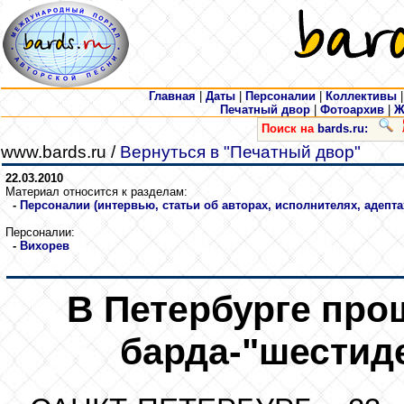
Главная
|
Даты
|
Персоналии
|
Коллективы
Печатный двор
|
Фотоархив
|
Ж
Поиск на
bards.ru:
www.bards.ru /
Вернуться в "Печатный двор"
22.03.2010
Материал относится к разделам:
-
Персоналии (интервью, статьи об авторах, исполнителях, адепта
Персоналии:
-
Вихорев
В Петербурге про
барда-"шестид