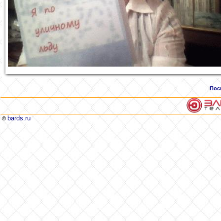
Пос
bards.ru
©