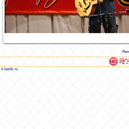
Пос
bards.ru
©