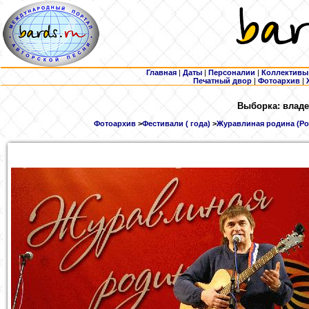
Главная
|
Даты
|
Персоналии
|
Коллективы
Печатный двор
|
Фотоархив
|
Выборка: владе
Фотоархив
>
Фестивали ( года)
>
Журавлиная родина (Росс