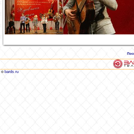
Пос
bards.ru
©