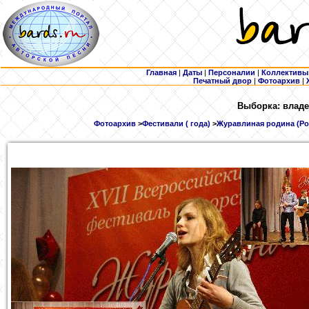
Главная
|
Даты
|
Персоналии
|
Коллективы
Печатный двор
|
Фотоархив
|
Выборка: владе
Фотоархив
>
Фестивали ( года)
>
Журавлиная родина (Росс