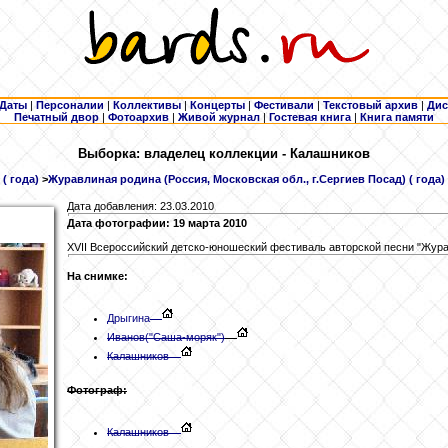
Даты
|
Персоналии
|
Коллективы
|
Концерты
|
Фестивали
|
Текстовый архив
|
Дис
Печатный двор
|
Фотоархив
|
Живой журнал
|
Гостевая книга
|
Книга памяти
Выборка: владелец коллекции - Калашников
( года)
>
Журавлиная родина (Россия, Московская обл., г.Сергиев Посад) ( года)
Дата добавления: 23.03.2010
Дата фотографии: 19 марта 2010
XVII Всероссийский детско-юношеский фестиваль авторской песни "Жура
На снимке:
Дрыгина
Иванов
("Саша-моряк")
Калашников
Фотограф:
Калашников