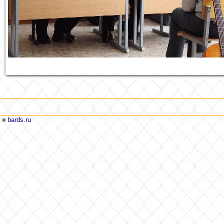
bards.ru
©