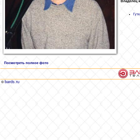
Владелец 
Гутк
Посмотреть полное фото
bards.ru
©