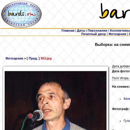
Главная
|
Даты
|
Персоналии
|
Коллективы
Печатный двор
|
Фотоархив
|
Выборка: на сним
Фотоархив
> [
Пред.
]
953.jpg
Дата добавл
Дата фотог
Поэт Игорь
На снимке:
Бял
Фотограф:
Гутк