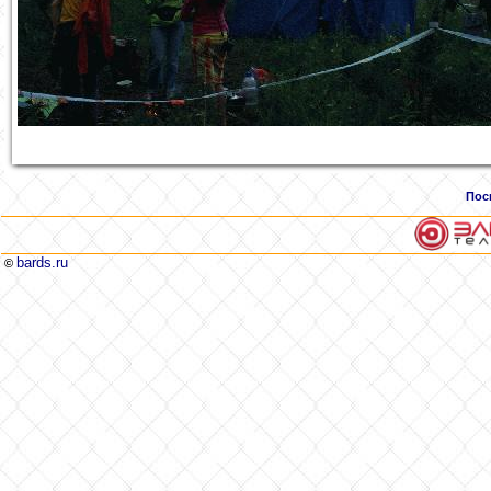
Пос
bards.ru
©