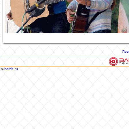
Пос
bards.ru
©