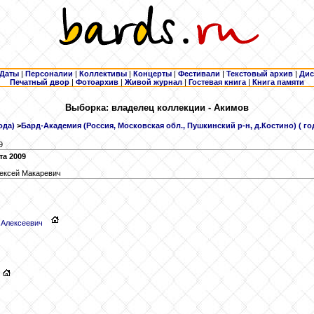
Даты
|
Персоналии
|
Коллективы
|
Концерты
|
Фестивали
|
Текстовый архив
|
Дис
Печатный двор
|
Фотоархив
|
Живой журнал
|
Гостевая книга
|
Книга памяти
Выборка: владелец коллекции - Акимов
ода)
>
Бард-Академия (Россия, Московская обл., Пушкинский р-н, д.Костино) ( го
9
та 2009
ексей Макаревич
 Алексеевич