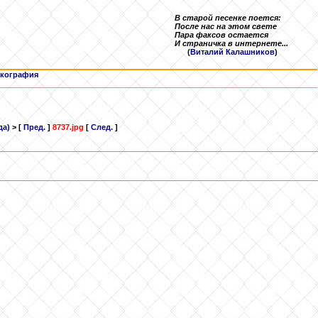
В старой песенке поется:
После нас на этом свете
Пара факсов остается
И страничка в интернете...
(
Виталий Калашников
)
кография
да)
> [
Пред.
]
8737.jpg
[
След.
]