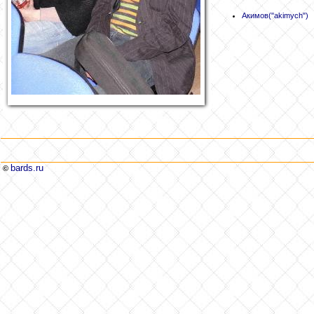
Акимов
("akimych")
bards.ru
©