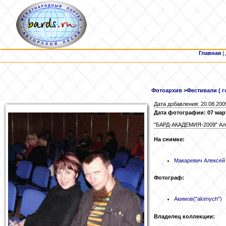
Главная
|
Фотоархив
>
Фестивали ( г
Дата добавления: 20.08.200
Дата фотографии: 07 мар
"БАРД-АКАДЕМИЯ-2009" Ал
На снимке:
Макаревич
Алексей
Фотограф:
Акимов
("akimych")
Владелец коллекции: