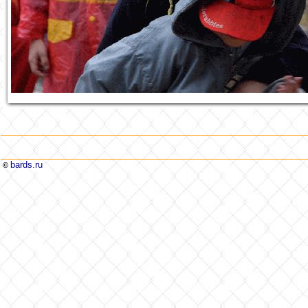
bards.ru
©