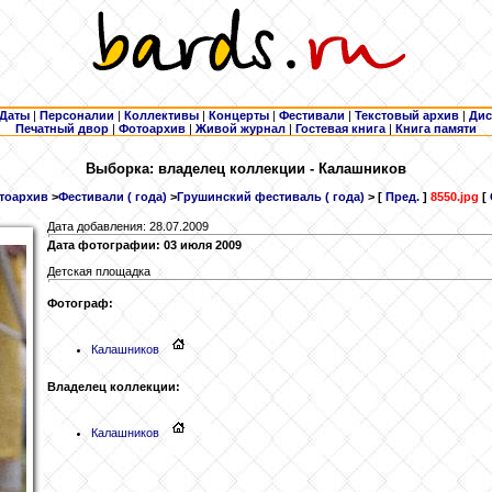
Даты
|
Персоналии
|
Коллективы
|
Концерты
|
Фестивали
|
Текстовый архив
|
Дис
Печатный двор
|
Фотоархив
|
Живой журнал
|
Гостевая книга
|
Книга памяти
Выборка: владелец коллекции - Калашников
тоархив
>
Фестивали ( года)
>
Грушинский фестиваль ( года)
> [
Пред.
]
8550.jpg
[
Дата добавления: 28.07.2009
Дата фотографии: 03 июля 2009
Детская площадка
Фотограф:
Калашников
Владелец коллекции:
Калашников