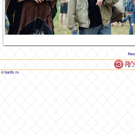
Пос
bards.ru
©