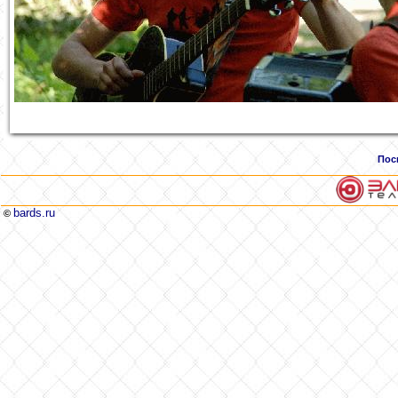
Пос
bards.ru
©