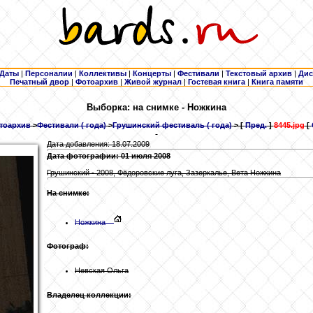
Даты
|
Персоналии
|
Коллективы
|
Концерты
|
Фестивали
|
Текстовый архив
|
Дис
Печатный двор
|
Фотоархив
|
Живой журнал
|
Гостевая книга
|
Книга памяти
Выборка: на снимке - Ножкина
тоархив
>
Фестивали ( года)
>
Грушинский фестиваль ( года)
> [
Пред.
]
8445.jpg
[
Дата добавления: 18.07.2009
Дата фотографии: 01 июля 2008
Грушинский - 2008, Фёдоровские луга, Зазеркалье, Вета Ножкина
На снимке:
Ножкина
Фотограф:
Невская Ольга
Владелец коллекции: