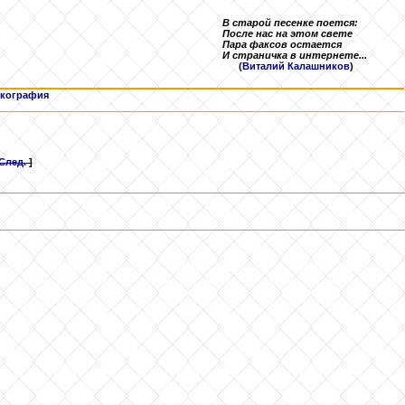
В старой песенке поется:
После нас на этом свете
Пара факсов остается
И страничка в интернете...
(
Виталий Калашников
)
кография
След.
]