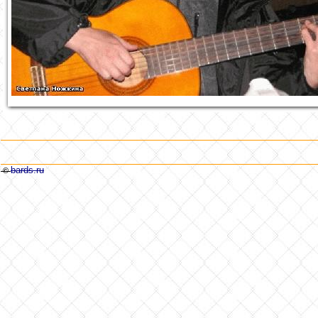
bards.ru
©