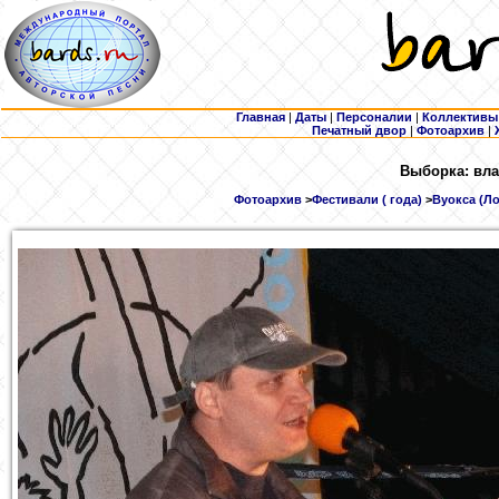
Главная
|
Даты
|
Персоналии
|
Коллективы
Печатный двор
|
Фотоархив
|
Выборка: вла
Фотоархив
>
Фестивали ( года)
>
Вуокса (Ло