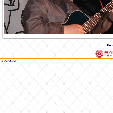
Пос
bards.ru
©