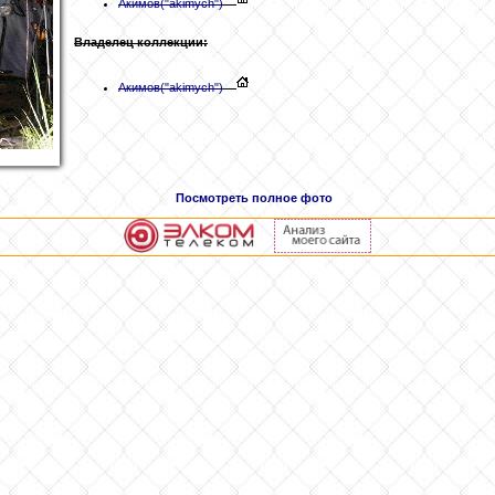
Акимов
("akimych")
Владелец коллекции:
Акимов
("akimych")
Посмотреть полное фото