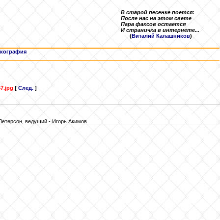
В старой песенке поется:
После нас на этом свете
Пара факсов остается
И страничка в интернете...
(
Виталий Калашников
)
кография
7.jpg
[
След.
]
Петерсон, ведущий - Игорь Акимов