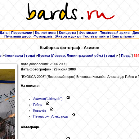
Даты
|
Персоналии
|
Коллективы
|
Концерты
|
Фестивали
|
Текстовый архив
|
Дис
Печатный двор
|
Фотоархив
|
Живой журнал
|
Гостевая книга
|
Книга памяти
Выборка: фотограф - Акимов
в
>
Фестивали ( года)
>
Вуокса (Лосево, Ленинградской обл.) ( года)
> [
Пред.
]
834
Дата добавления: 25.06.2009
Дата фотографии: 29 июня 2008
"ВУОКСА-2008" (Лосевский порог) Вячеслав Ковалёв, Александр Гейнц и 
На снимке:
Акимов
("akimych")
Гейнц
Ковалёв
Петерсон
< Александр
Фотограф: