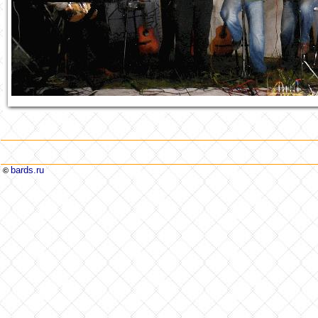
bards.ru
©