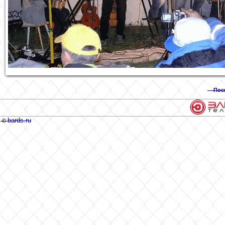
Пос
bards.ru
©