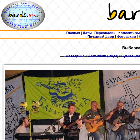
Главная
|
Даты
|
Персоналии
|
Коллективы
Печатный двор
|
Фотоархив
|
Выборка:
Фотоархив
>
Фестивали ( года)
>
Вуокса (Ло