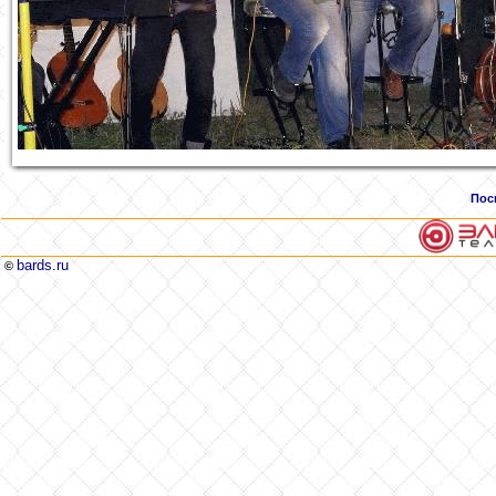
Пос
bards.ru
©