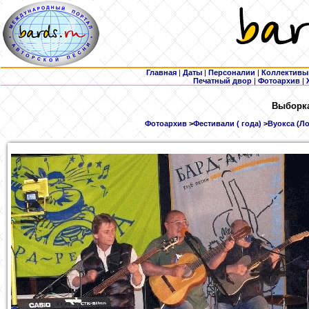
Главная
|
Даты
|
Персоналии
|
Коллективы
Печатный двор
|
Фотоархив
|
Выборка
Фотоархив
>
Фестивали ( года)
>
Вуокса (Ло