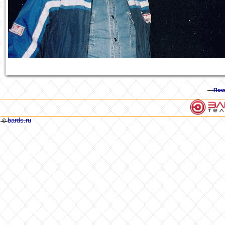
Пос
bards.ru
©