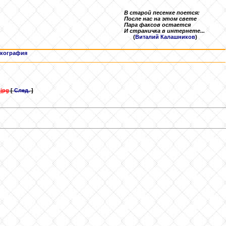
В старой песенке поется:
После нас на этом свете
Пара факсов остается
И страничка в интернете...
(
Виталий Калашников
)
кография
.jpg
[
След.
]