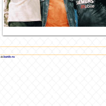
bards.ru
©