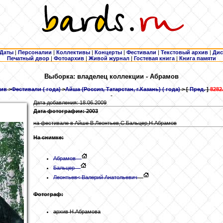
Даты
|
Персоналии
|
Коллективы
|
Концерты
|
Фестивали
|
Текстовый архив
|
Дис
Печатный двор
|
Фотоархив
|
Живой журнал
|
Гостевая книга
|
Книга памяти
Выборка: владелец коллекции - Абрамов
ив
>
Фестивали ( года)
>
Айша (Россия, Татарстан, г.Казань) ( года)
> [
Пред.
]
8282
Дата добавления: 18.06.2009
Дата фотографии: 2003
на фестивале в Айше В.Леонтьев,С.Бальцер,Н.Абрамов
На снимке:
Абрамов
Бальцер
Леонтьев
< Валерий Анатольевич
Фотограф:
архив Н.Абрамова