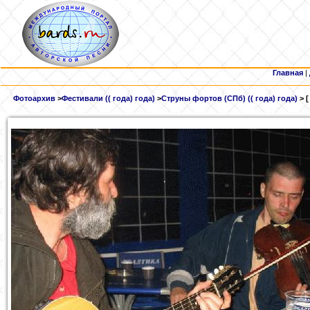
Главная
|
Фотоархив
>
Фестивали (( года) года)
>
Струны фортов (СПб) (( года) года)
> 