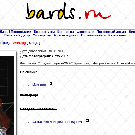
Даты
|
Персоналии
|
Коллективы
|
Концерты
|
Фестивали
|
Текстовый архив
|
Дис
Печатный двор
|
Фотоархив
|
Живой журнал
|
Гостевая книга
|
Книга памяти
[
Пред.
]
7694.jpg
[
След.
]
Дата добавления: 30.03.2009
Дата фотографии: Лето 2007
Фестиваль "Струны фортов-2007", Кронштадт. Импровизация. Слева Иго
На снимке:
Малыгин
Фотограф:
Владелец коллекции:
Карташкин
Валерий Леонидович