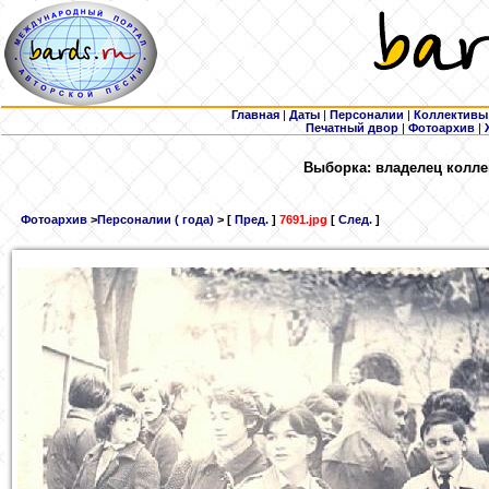
Главная
|
Даты
|
Персоналии
|
Коллективы
Печатный двор
|
Фотоархив
|
Выборка: владелец колле
Фотоархив
>
Персоналии ( года)
> [
Пред.
]
7691.jpg
[
След.
]