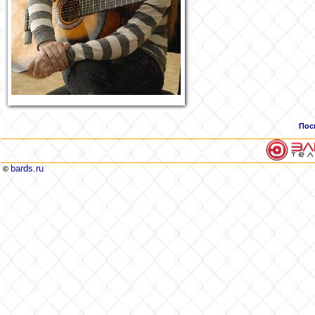
Пос
bards.ru
©