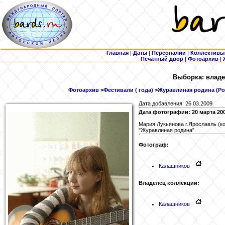
Главная
|
Даты
|
Персоналии
|
Коллективы
Печатный двор
|
Фотоархив
|
Выборка: владе
Фотоархив
>
Фестивали ( года)
>
Журавлиная родина (Росс
Дата добавления: 26.03.2009
Дата фотографии: 20 марта 20
Мария Лукьянова г.Ярославль (к
"Журавлиная родина".
Фотограф:
Калашников
Владелец коллекции:
Калашников