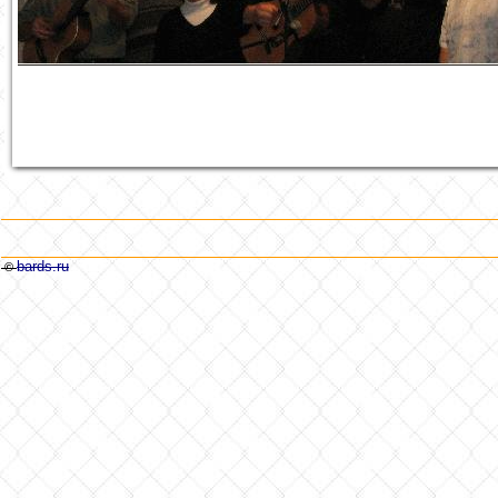
bards.ru
©