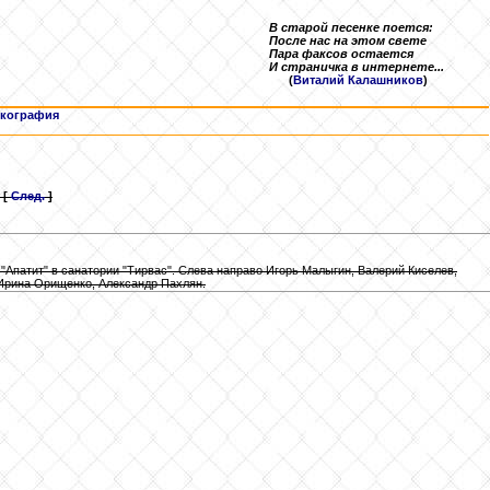
В старой песенке поется:
После нас на этом свете
Пара факсов остается
И страничка в интернете...
(
Виталий Калашников
)
кография
[
След.
]
 "Апатит" в санатории "Тирвас". Слева направо Игорь Малыгин, Валерий Киселев,
 Ирина Орищенко, Александр Пахлян.