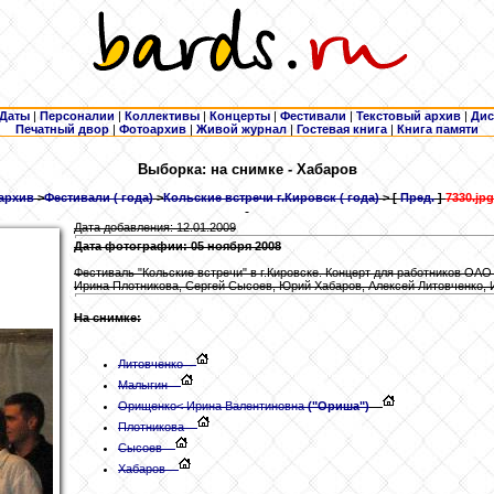
Даты
|
Персоналии
|
Коллективы
|
Концерты
|
Фестивали
|
Текстовый архив
|
Дис
Печатный двор
|
Фотоархив
|
Живой журнал
|
Гостевая книга
|
Книга памяти
Выборка: на снимке - Хабаров
архив
>
Фестивали ( года)
>
Кольские встречи г.Кировск ( года)
> [
Пред.
]
7330.jpg
Дата добавления: 12.01.2009
Дата фотографии: 05 ноября 2008
Фестиваль "Кольские встречи" в г.Кировске. Концерт для работников ОАО
Ирина Плотникова, Сергей Сысоев, Юрий Хабаров, Алексей Литовченко,
На снимке:
Литовченко
Малыгин
Орищенко
< Ирина Валентиновна
("Ориша")
Плотникова
Сысоев
Хабаров