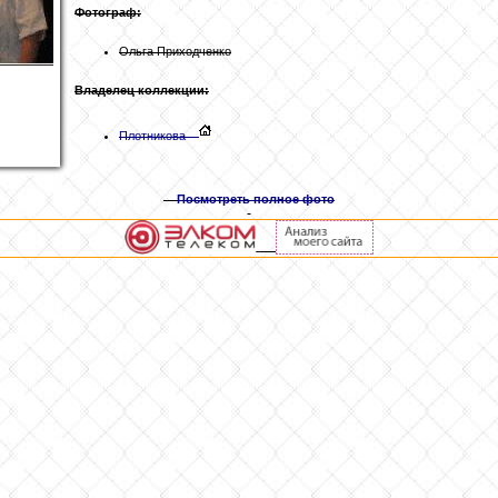
Фотограф:
Ольга Приходченко
Владелец коллекции:
Плотникова
Посмотреть полное фото