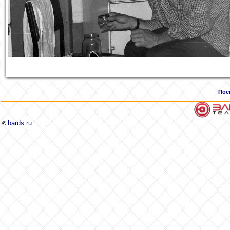
Пос
bards.ru
©