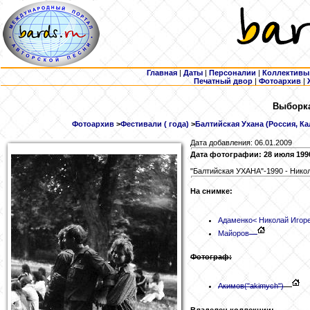
Главная
|
Даты
|
Персоналии
|
Коллективы
Печатный двор
|
Фотоархив
|
Выборка
Фотоархив
>
Фестивали ( года)
>
Балтийская Ухана (Россия, Ка
Дата добавления: 06.01.2009
Дата фотографии: 28 июля 199
"Балтийская УХАНА"-1990 - Нико
На снимке:
Адаменко
< Николай Игор
Майоров
Фотограф:
Акимов
("akimych")
Владелец коллекции: