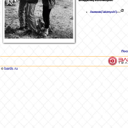
Акимов
("akimych")
Пос
bards.ru
©