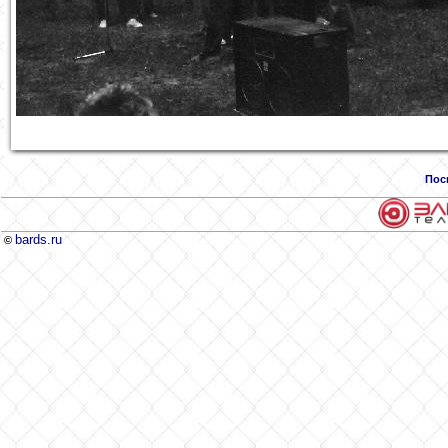
Пос
bards.ru
©