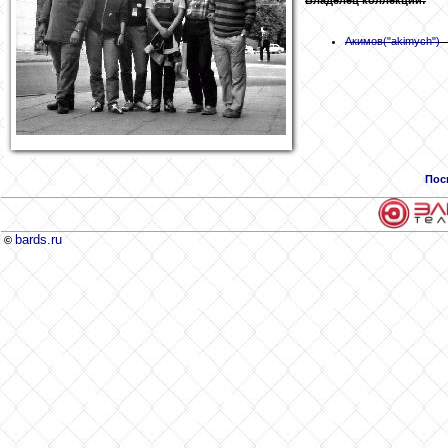
Акимов
("akimych")
Пос
bards.ru
©