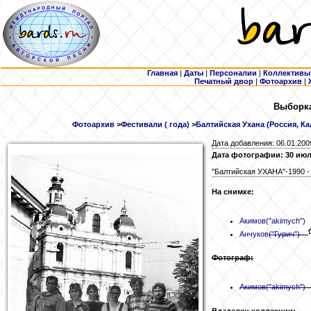
Главная
|
Даты
|
Персоналии
|
Коллективы
Печатный двор
|
Фотоархив
|
Выборка
Фотоархив
>
Фестивали ( года)
>
Балтийская Ухана (Россия, Ка
Дата добавления: 06.01.200
Дата фотографии: 30 июл
"Балтийская УХАНА"-1990 -
На снимке:
Акимов
("akimych")
Анчуков
("Гурич")
Фотограф:
Акимов
("akimych")
Владелец коллекции: