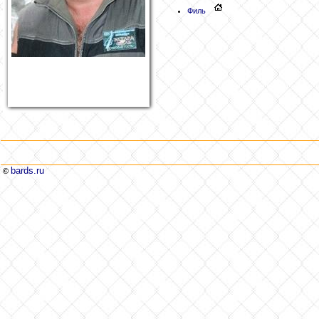
Филь
bards.ru
©