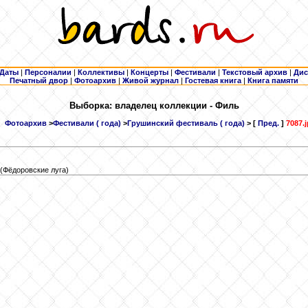
Даты
|
Персоналии
|
Коллективы
|
Концерты
|
Фестивали
|
Текстовый архив
|
Дис
Печатный двор
|
Фотоархив
|
Живой журнал
|
Гостевая книга
|
Книга памяти
Выборка: владелец коллекции - Филь
Фотоархив
>
Фестивали ( года)
>
Грушинский фестиваль ( года)
> [
Пред.
]
7087.
(Фёдоровские луга)