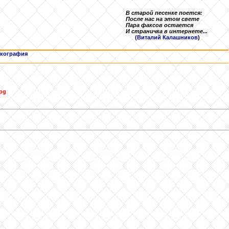
В старой песенке поется:
После нас на этом свете
Пара факсов остается
И страничка в интернете...
(
Виталий Калашников
)
кография
jpg