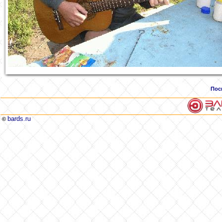
Пос
bards.ru
©