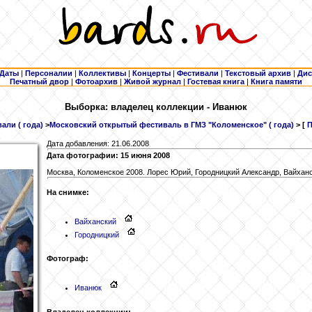
Даты
|
Персоналии
|
Коллективы
|
Концерты
|
Фестивали
|
Текстовый архив
|
Дис
Печатный двор
|
Фотоархив
|
Живой журнал
|
Гостевая книга
|
Книга памяти
Выборка: владелец коллекции - Иванюк
али ( года)
>
Московский открытый фестиваль в ГМЗ "Коломенское" ( года)
> [
П
Дата добавления: 21.06.2008
Дата фотографии: 15 июня 2008
Москва, Коломенское 2008. Лорес Юрий, Городницкий Александр, Вайхан
На снимке:
Вайханский
Городницкий
Фотограф:
Иванюк
Владелец коллекции: