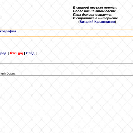
В старой песенке поется:
После нас на этом свете
Пара факсов остается
И страничка в интернете...
(
Виталий Калашников
)
кография
ред.
]
6375.jpg
[
След.
]
ский Борис