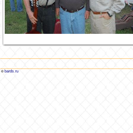
bards.ru
©