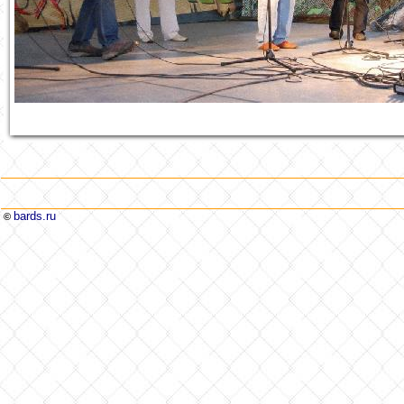
bards.ru
©