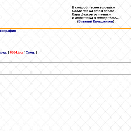
В старой песенке поется:
После нас на этом свете
Пара факсов остается
И страничка в интернете...
(
Виталий Калашников
)
кография
ред.
]
6364.jpg
[
След.
]