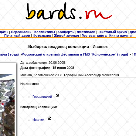
Даты
|
Персоналии
|
Коллективы
|
Концерты
|
Фестивали
|
Текстовый архив
|
Дис
Печатный двор
|
Фотоархив
|
Живой журнал
|
Гостевая книга
|
Книга памяти
Выборка: владелец коллекции - Иванюк
али ( года)
>
Московский открытый фестиваль в ГМЗ "Коломенское" ( года)
> [
П
Дата добавления: 20.06.2008
Дата фотографии: 15 июня 2008
Москва, Коломенское 2008. Городницкий Александр Моисеевич .
На снимке:
Городницкий
Владелец коллекции:
Иванюк