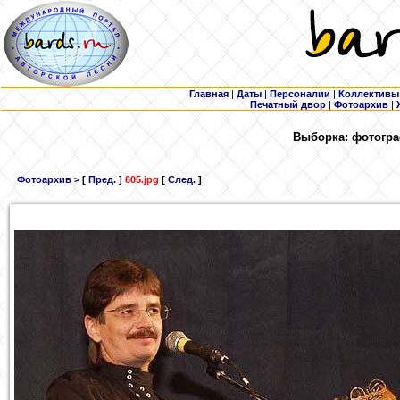
Главная
|
Даты
|
Персоналии
|
Коллективы
Печатный двор
|
Фотоархив
|
Выборка: фотогра
Фотоархив
> [
Пред.
]
605.jpg
[
След.
]