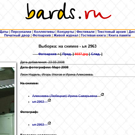
Даты
|
Персоналии
|
Коллективы
|
Концерты
|
Фестивали
|
Текстовый архив
|
Дис
Печатный двор
|
Фотоархив
|
Живой журнал
|
Гостевая книга
|
Книга памяти
Выборка: на снимке - ья 2963
Фотоархив
> [
Пред.
]
6037.jpg
[
След.
]
Дата добавления: 23.03.2008
Дата фотографии: Март 2008
Лион Надель, Игорь Улогов и Ирина Алексеева.
На снимке:
Алексеева
(Любецкая) Ирина Саверьевна
ья 2963
Фотограф:
ья 2963
Владелец коллекции: