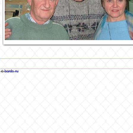
bards.ru
©