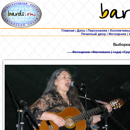
Главная
|
Даты
|
Персоналии
|
Коллективы
Печатный двор
|
Фотоархив
|
Выборка
Фотоархив
>
Фестивали ( года)
>
Гру