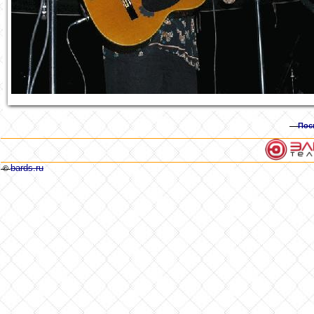
Пос
bards.ru
©