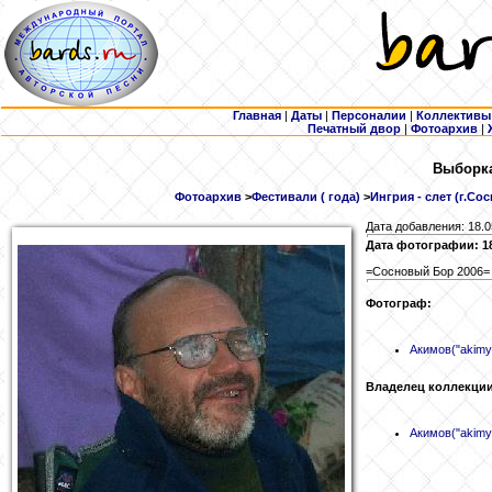
Главная
|
Даты
|
Персоналии
|
Коллективы
Печатный двор
|
Фотоархив
|
Выборка
Фотоархив
>
Фестивали ( года)
>
Ингрия - слет (г.Со
Дата добавления: 18.0
Дата фотографии: 1
=Сосновый Бор 2006=
Фотограф:
Акимов
("akimy
Владелец коллекции
Акимов
("akimy