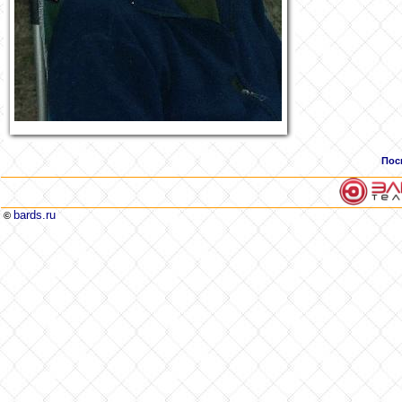
Пос
bards.ru
©