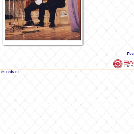
Пос
bards.ru
©