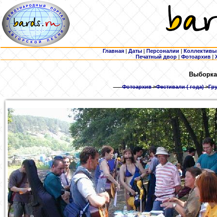
Главная
|
Даты
|
Персоналии
|
Коллективы
Печатный двор
|
Фотоархив
|
Выборка
Фотоархив
>
Фестивали ( года)
>
Гру