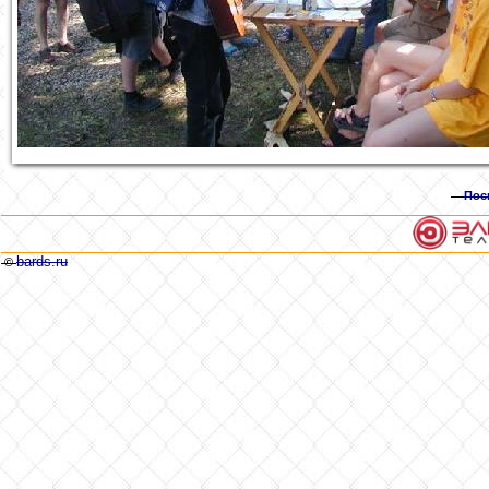
Пос
bards.ru
©