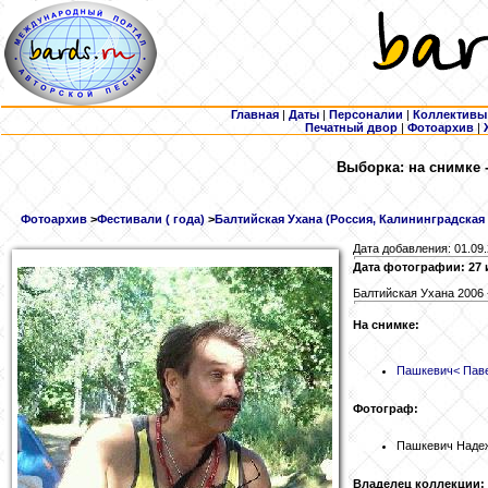
Главная
|
Даты
|
Персоналии
|
Коллективы
Печатный двор
|
Фотоархив
|
Выборка: на снимке 
Фотоархив
>
Фестивали ( года)
>
Балтийская Ухана (Россия, Калининградская о
Дата добавления: 01.09
Дата фотографии: 27 
Балтийская Ухана 2006
На снимке:
Пашкевич
< Пав
Фотограф:
Пашкевич Наде
Владелец коллекции: