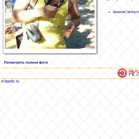
Акимов
("akimyc
Посмотреть полное фото
bards.ru
©